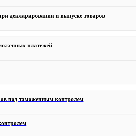
при декларировании и выпуске товаров
аможенных платежей
аров под таможенным контролем
 контролем