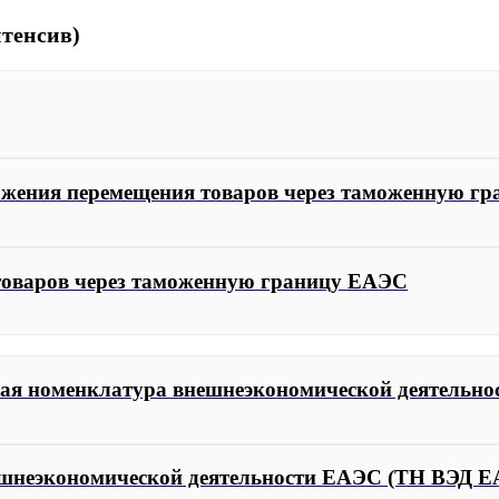
тенсив)
ожения перемещения товаров через таможенную г
 товаров через таможенную границу ЕАЭС
ная номенклатура внешнеэкономической деятельн
нешнеэкономической деятельности ЕАЭС (ТН ВЭД 