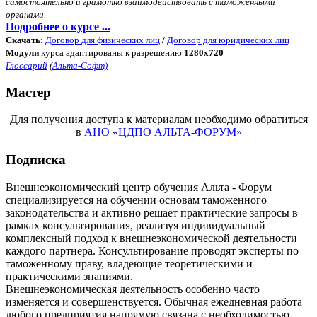
самостоятельно и грамотно взаимодействовать с таможенными
органами.
Подробнее о курсе ...
Скачать:
Договор для физических лиц
/
Договор для юридических лиц
Модули
курса адаптированы к разрешению
1280x720
Глоссарий
(
Альта-Софт)
Мастер
Для получения доступа к материалам необходимо обратиться
в
АНО «ЦДПО АЛЬТА-ФОРУМ»
Подписка
Внешнеэкономический центр обучения Альта - Форум
специализируется на обучении основам таможенного
законодательства и активно решает практические запросы в
рамках консультирования, реализуя индивидуальный
комплексный подход к внешнеэкономической деятельности
каждого партнера. Консультирование проводят эксперты по
таможенному праву, владеющие теоретическими и
практическими знаниями.
Внешнеэкономическая деятельность особенно часто
изменяется и совершенствуется. Обычная ежедневная работа
любого предприятия напрямую связана с необходимостью