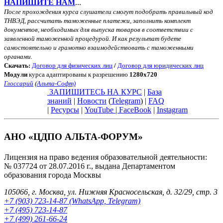
НАПИШИТЕ НАМ
...
После прохождения курса слушатели смогут подобрать правильный код
ТНВЭД, рассчитать таможенные платежи, заполнить комплект
документов, необходимых для выпуска товаров в соответствии с
заявленной таможенной процедурой. И как результат будете
самостоятельно и грамотно взаимодействовать с таможенными
органами.
Скачать:
Договор для физических лиц
/
Договор для юридических лиц
Модули
курса адаптированы к разрешению
1280x720
Глоссарий
(
Альта-Софт)
ЗАПИШИТЕСЬ НА КУРС
|
База
знаний
|
Новости
(
Telegram
) |
FAQ
|
Ресурсы
|
YouTube
|
FaceBook
|
Instagram
АНО «ЦДПО АЛЬТА-ФОРУМ»
Лицензия на право ведения образовательной деятельности:
№ 037724 от 28.07.2016 г., выдана Департаментом
образования города Москвы
105066, г. Москва, ул. Нижняя Красносельская, д. 32/29, стр. 3
+7 (903) 723-14-87 (WhatsApp, Telegram)
+7 (495) 723-14-87
+7 (499) 261-66-24