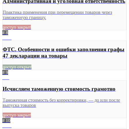
Административная и уголовная ответственность
Практика применения при перемещении товаров через
таможенную границу.
доступ закрыт
# 8
1043
ФТС. Особенности и ошибки заполнения графы
47 декларации на товары
доступ открыт
# 9
664
Исчисляем таможенную стоимость грамотно
Таможенная стоимость без корректировки, — до или после
выпуска товаров
доступ закрыт
# 10
1894