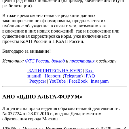
целый ряд новых положений (например, введение института
реабилитации).
В тоже время окончательные редакции данных
законопроектов не сформированы, продолжается их
публичное обсуждение, в связи с чем, возможно как
включение в них новых положений, так и исключение или
существенная корректировка норм, уже включенных в
проекты КоАП России и ПКоАП России.
Благодарю за внимание!
Источник:
ФТС России
,
доклад
и
презентация
к вебинару
ЗАПИШИТЕСЬ НА КУРС
|
База
знаний
|
Новости
(
Telegram
) |
FAQ
|
Ресурсы
|
YouTube
|
FaceBook
|
Instagram
АНО «ЦДПО АЛЬТА-ФОРУМ»
Лицензия на право ведения образовательной деятельности:
№ 037724 от 28.07.2016 г., выдана Департаментом
образования города Москвы
105066, г. Москва, ул. Нижняя Красносельская, д. 32/29, стр. 3