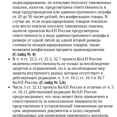
недекларирование, не влекущее неуплату таможенных
пошлин, налогов, предусмотрена ответственность в
виде предупреждения или административного штрафа
от 20 до 50 тысяч рублей, без конфискации товара. В
случае же, если недекларирование товаров повлекло
или могло повлечь неуплату таможенных пошлин,
налогов проектом КоАП России предусмотрена
ответственность в виде административного штрафа в
размере от одной пятой до одной второй размера
стоимости незадекларированных товаров, также
возможна конфискация предмета правонарушения;
(Слайд № 4)
В ч. 4 ст. 32.2, ст. 32.3, 32.7 проекта КоАП России
включена ответственность не только за несоблюдение
запретов и ограничений, но и за несоблюдение мер
защиты внутреннего рынка, которая отсутствует в
действующих редакциях ч. 3 ст. 16.2, ст. 16.3 и 16.7
КоАП России;
(Слайд № 5,6)
Часть 3 ст. 32.12 проекта КоАП России в отличие от ч. 3
ст. 16.12 действующей редакции КоАП России
предусматривает, что лицо может быть привлечено к
ответственности за неисполнение обязанности по
представлению в установленный таможенным органом
срок запрошенных документов и (или) сведений,
необходимых для проведения таможенного контроля,