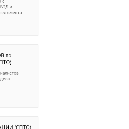
 с
 ВЭД и
енеджмента
В по
ПТО)
циалистов
 дела
ЦИИ (СПТО)