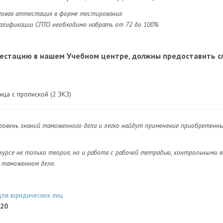
говая аттестация в форме тестирования
валификации СПТО необходимо набрать от 72 до 100%
тестацию в нашем Учебном центре, должны предоставить 
ица с пропиской (2 ЭКЗ)
ровень знаний таможенного дела и легко найдут применение приобретенн
урсе не только теория, но и работа с рабочей тетрадью, контрольными во
 таможенном деле.
ля юридических лиц
720