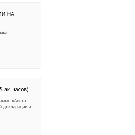
ИИ НА
выка
 ак. часов)
амме «Альта-
 декларации и