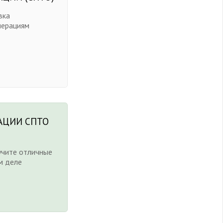
вка
перациям
АЦИИ СПТО
учите отличные
м деле