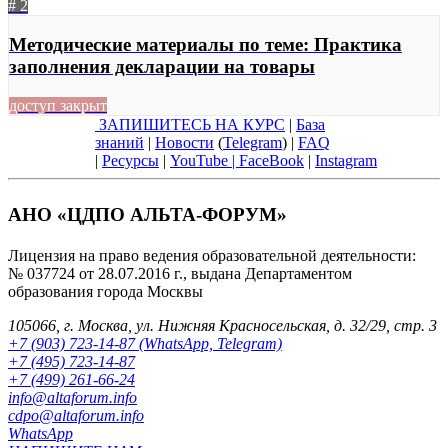
# 2
Методические материалы по теме: Практика
заполнения декларации на товары
доступ закрыт
ЗАПИШИТЕСЬ НА КУРС
|
База
знаний
|
Новости
(
Telegram
) |
FAQ
|
Ресурсы
|
YouTube
|
FaceBook
|
Instagram
АНО «ЦДПО АЛЬТА-ФОРУМ»
Лицензия на право ведения образовательной деятельности:
№ 037724 от 28.07.2016 г., выдана Департаментом
образования города Москвы
105066, г. Москва, ул. Нижняя Красносельская, д. 32/29, стр. 3
+7 (903) 723-14-87 (WhatsApp, Telegram)
+7 (495) 723-14-87
+7 (499) 261-66-24
info@altaforum.info
cdpo@altaforum.info
WhatsApp