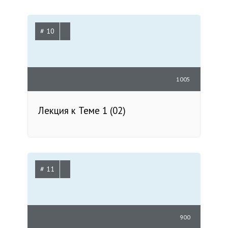
# 10
1005
Лекция к Теме 1 (02)
# 11
900